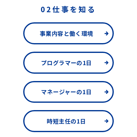
02仕事を知る
事業内容と
働く環境
プログラマー
の1日
マネージャー
の1日
時短主任
の1日